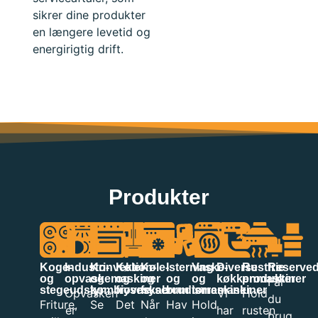
sikrer dine produkter
en længere levetid og
energirigtig drift.
Produkter
Koge-
Industri-
Konvektion-
Køle-
Køle-
Isterning
Vaske-
Diverse
Rustfrie
Reserved
og
opvaskemaskiner
og
og
og
og
og
køkkenmaskiner
produkter
Får
stegeudstyr
kombiovne
fryseskab
fryserum
brudismaskiner
tørremaskiner
Opvasken
Vi
Hold
du
Friture,
Se
Det
Når
Hav
Hold
er
har
rusten
brug