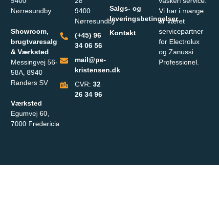
9400
28
vaskeri service.
Salgs- og
Nørresundby
9400
Vi har i mange
leveringsbetingelser
Nørresundby
år været
Showroom,
servicepartner
Kontakt
(+45) 96
brugtvaresalg
for Electrolux
34 06 56
& Værksted
og Zanussi
mail@pe-
Messingvej 56-
Professionel.
kristensen.dk
58A, 8940
Randers SV
CVR:
32
26 34 96
Værksted
Egumvej 60,
7000 Fredericia