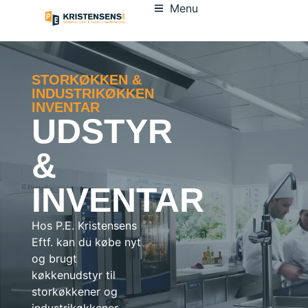
Menu
STORKØKKEN &
INDUSTRIKØKKEN
INVENTAR
UDSTYR
&
INVENTAR
Hos P.E. Kristensens
Eftf. kan du købe nyt
og brugt
køkkenudstyr til
storkøkkener og
industrikøkkener.