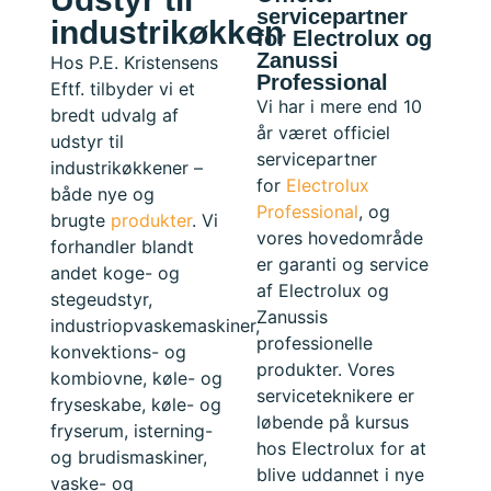
servicepartner
industrikøkken
for Electrolux og
Zanussi
Hos P.E. Kristensens
Professional
Eftf. tilbyder vi et
Vi har i mere end 10
bredt udvalg af
år været officiel
udstyr til
servicepartner
industrikøkkener –
for
Electrolux
både nye og
Professional
, og
brugte
produkter
. Vi
vores hovedområde
forhandler blandt
er garanti og service
andet koge- og
af Electrolux og
stegeudstyr,
Zanussis
industriopvaskemaskiner,
professionelle
konvektions- og
produkter. Vores
kombiovne, køle- og
serviceteknikere er
fryseskabe, køle- og
løbende på kursus
fryserum, isterning-
hos Electrolux for at
og brudismaskiner,
blive uddannet i nye
vaske- og