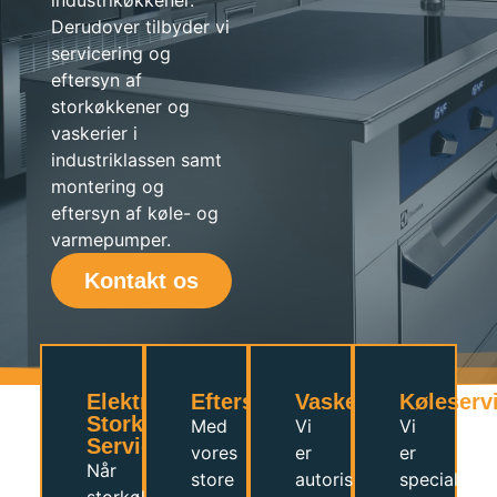
Derudover tilbyder vi
servicering og
eftersyn af
storkøkkener og
vaskerier i
industriklassen samt
montering og
eftersyn af køle- og
varmepumper.
Kontakt os
Elektrolux
Eftersynsaftaler
Vaskeriservice
Køleserv
Storkøkken
Med
Vi
Vi
Service
vores
er
er
Når
store
autoriseret
specialister