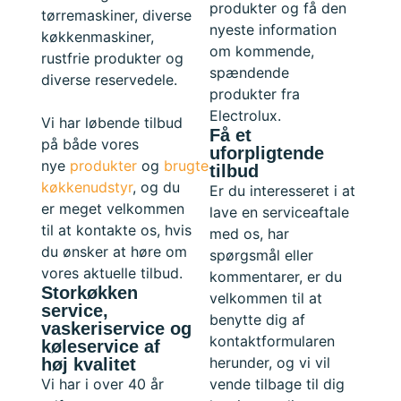
produkter og få den
tørremaskiner, diverse
nyeste information
køkkenmaskiner,
om kommende,
rustfrie produkter og
spændende
diverse reservedele.
produkter fra
Electrolux.
Vi har løbende tilbud
Få et
på både vores
uforpligtende
nye
produkter
og
brugte
tilbud
køkkenudstyr
, og du
Er du interesseret i at
er meget velkommen
lave en serviceaftale
til at kontakte os, hvis
med os, har
du ønsker at høre om
spørgsmål eller
vores aktuelle tilbud.
kommentarer, er du
Storkøkken
velkommen til at
service,
benytte dig af
vaskeriservice og
kontaktformularen
køleservice af
herunder, og vi vil
høj kvalitet
Vi har i over 40 år
vende tilbage til dig