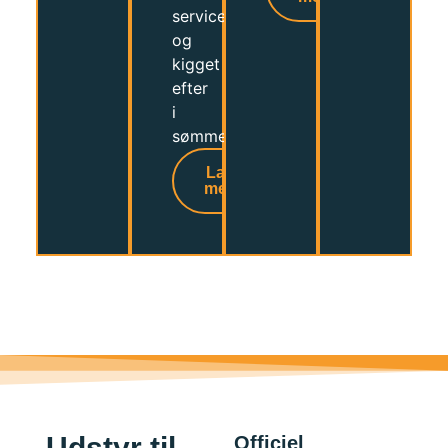
serviceret
og
kigget
efter
i
sømmene.
Læs
mere
Udstyr til
Officiel