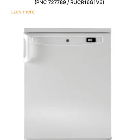
(PNC 727789 / RUCR16G1V6)
Læs mere