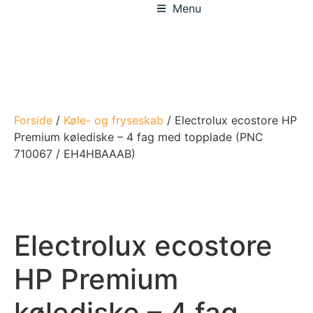
Menu
Forside
/
Køle- og fryseskab
/ Electrolux ecostore HP
Premium kølediske – 4 fag med topplade (PNC
710067 / EH4HBAAAB)
Electrolux ecostore
HP Premium
kølediske – 4 fag