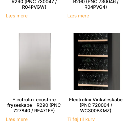
R290 (PNC 730047 /
R290 (PNC 730046 /
R04PVGW)
R04PVG4)
Læs mere
Læs mere
Electrolux ecostore
Electrolux Vinkøleskabe
fryseskabe – R290 (PNC
(PNC 720004 /
727840 / RE471FF)
WC300BKMZ)
Læs mere
Tilføj til kurv