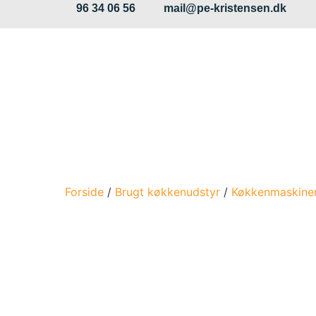
96 34 06 56
mail@pe-kristensen.dk
Forside
/
Brugt køkkenudstyr
/
Køkkenmaskine