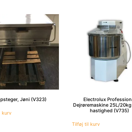
ipsteger, Jøni (V323)
Electrolux Profession
Dejrøremaskine 25L/20kg
hastighed (V735)
il kurv
Tilføj til kurv